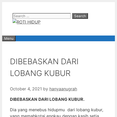
Skip
to
Search
content
for:
Menu
DIBEBASKAN DARI
LOBANG KUBUR
October 4, 2021
by
hanyaanugrah
DIBEBASKAN DARI LOBANG KUBUR.
Dia yang menebus hidupmu dari lobang kubur,
yang memahkotai engkau dengan kasih setia