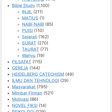
Bible Study
(1,100)
INJIL
(211)
MATIUS
(1)
NABI-NABI
(85)
PUISI
(110)
Sejarah
(162)
SURAT
(270)
TAURAT
(77)
Wahyu
(19)
FILSAFAT
(115)
GEREJA
(144)
HEIDELBERG CATECHISM
(49)
ILMU DAN TEHNOLOGI
(29)
Masyarakat
(795)
Mimbar Firman
(521)
Motivasi
(86)
NOVEL FIKSI
(14)
PSIKOLOGI
(129)