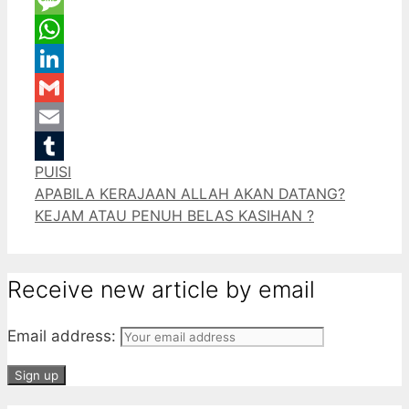
Message
WhatsApp
LinkedIn
Gmail
Email
Categories
PUISI
Tumblr
APABILA KERAJAAN ALLAH AKAN DATANG?
KEJAM ATAU PENUH BELAS KASIHAN ?
Receive new article by email
Email address: