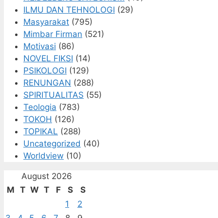
ILMU DAN TEHNOLOGI
(29)
Masyarakat
(795)
Mimbar Firman
(521)
Motivasi
(86)
NOVEL FIKSI
(14)
PSIKOLOGI
(129)
RENUNGAN
(288)
SPIRITUALITAS
(55)
Teologia
(783)
TOKOH
(126)
TOPIKAL
(288)
Uncategorized
(40)
Worldview
(10)
August 2026
M
T
W
T
F
S
S
1
2
3
4
5
6
7
8
9