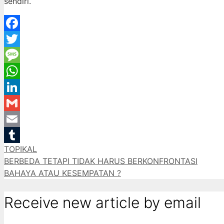
sendiri.
Facebook
Twitter
Message
WhatsApp
LinkedIn
Gmail
Email
Categories
TOPIKAL
Tumblr
BERBEDA TETAPI TIDAK HARUS BERKONFRONTASI
BAHAYA ATAU KESEMPATAN ?
Receive new article by email