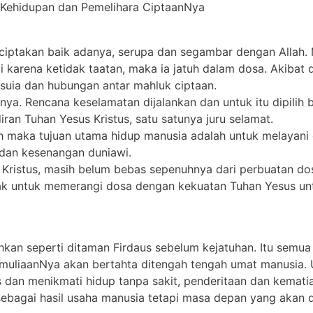
 Kehidupan dan Pemelihara CiptaanNya
 diciptakan baik adanya, serupa dan segambar dengan Allah
i karena ketidak taatan, maka ia jatuh dalam dosa. Akibat
suia dan hubungan antar mahluk ciptaan.
ya. Rencana keselamatan dijalankan dan untuk itu dipilih 
an Tuhan Yesus Kristus, satu satunya juru selamat.
ah maka tujuan utama hidup manusia adalah untuk melayan
 dan kesenangan duniawi.
Kristus, masih belum bebas sepenuhnya dari perbuatan dosa
ajak untuk memerangi dosa dengan kekuatan Tuhan Yesus un
kan seperti ditaman Firdaus sebelum kejatuhan. Itu semua 
emuliaanNya akan bertahta ditengah tengah umat manusia
 dan menikmati hidup tanpa sakit, penderitaan dan kematia
bagai hasil usaha manusia tetapi masa depan yang akan d