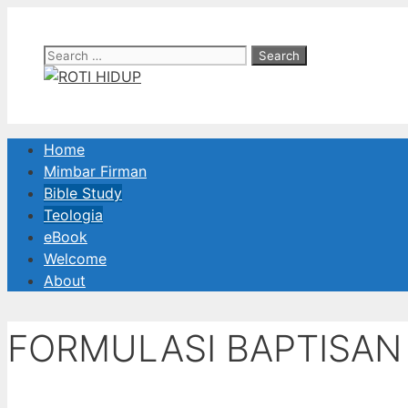
Skip
to
Search
content
for:
Home
Mimbar Firman
Bible Study
Teologia
eBook
Welcome
About
FORMULASI BAPTISA