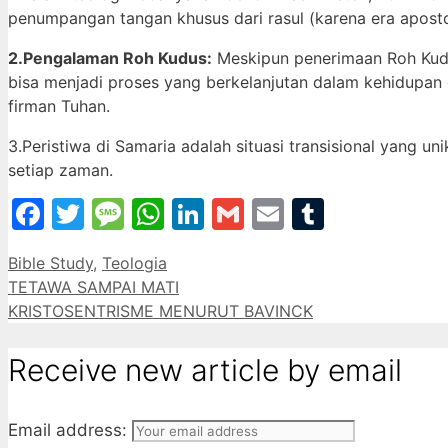
penumpangan tangan khusus dari rasul (karena era apostol
2.Pengalaman Roh Kudus:
Meskipun penerimaan Roh Kudu
bisa menjadi proses yang berkelanjutan dalam kehidupan o
firman Tuhan.
3.Peristiwa di Samaria adalah situasi transisional yang u
setiap zaman.
Facebook
Twitter
Message
WhatsApp
LinkedIn
Gmail
Email
Tumblr
Categories
Bible Study
,
Teologia
TETAWA SAMPAI MATI
KRISTOSENTRISME MENURUT BAVINCK
Receive new article by email
Email address: