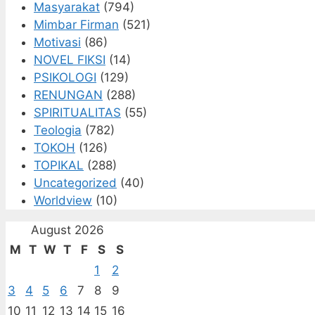
Masyarakat
(794)
Mimbar Firman
(521)
Motivasi
(86)
NOVEL FIKSI
(14)
PSIKOLOGI
(129)
RENUNGAN
(288)
SPIRITUALITAS
(55)
Teologia
(782)
TOKOH
(126)
TOPIKAL
(288)
Uncategorized
(40)
Worldview
(10)
August 2026
M
T
W
T
F
S
S
1
2
3
4
5
6
7
8
9
10
11
12
13
14
15
16