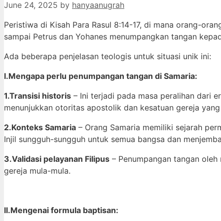
June 24, 2025
by
hanyaanugrah
Peristiwa di Kisah Para Rasul 8:14-17, di mana orang-o
sampai Petrus dan Yohanes menumpangkan tangan kepad
Ada beberapa penjelasan teologis untuk situasi unik ini:
I.Mengapa perlu penumpangan tangan di Samaria:
1.Transisi historis
– Ini terjadi pada masa peralihan dari
menunjukkan otoritas apostolik dan kesatuan gereja yan
2.Konteks Samaria
– Orang Samaria memiliki sejarah per
Injil sungguh-sungguh untuk semua bangsa dan menjembat
3.Validasi pelayanan Filipus
– Penumpangan tangan oleh r
gereja mula-mula.
II.Mengenai formula baptisan: