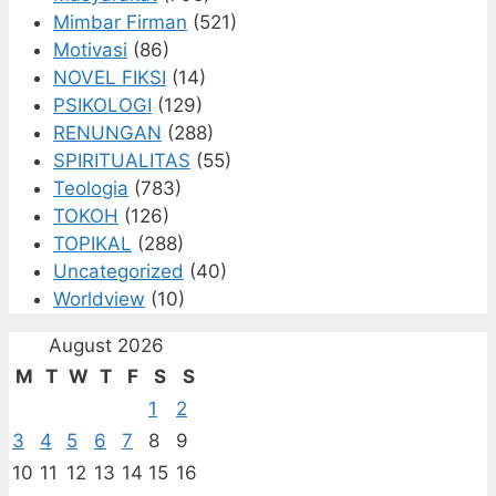
Mimbar Firman
(521)
Motivasi
(86)
NOVEL FIKSI
(14)
PSIKOLOGI
(129)
RENUNGAN
(288)
SPIRITUALITAS
(55)
Teologia
(783)
TOKOH
(126)
TOPIKAL
(288)
Uncategorized
(40)
Worldview
(10)
August 2026
M
T
W
T
F
S
S
1
2
3
4
5
6
7
8
9
10
11
12
13
14
15
16