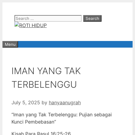
Skip
to
Search
content
for:
Menu
IMAN YANG TAK
TERBELENGGU
July 5, 2025
by
hanyaanugrah
“Iman yang Tak Terbelenggu: Pujian sebagai
Kunci Pembebasan”
Kisah Para Rasul 16:25-26