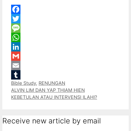
Facebook
Twitter
Message
WhatsApp
LinkedIn
Gmail
Email
Categories
Bible Study
,
RENUNGAN
Tumblr
ALVIN LIM DAN YAP THIAM HIEN
KEBETULAN ATAU INTERVENSI ILAHI?
Receive new article by email