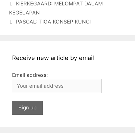
KIERKEGAARD: MELOMPAT DALAM
b
a
A
dI
r
KEGELAPAN
o
g
p
n
PASCAL: TIGA KONSEP KUNCI
o
e
p
k
Receive new article by email
Email address: