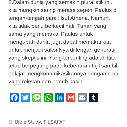
2.Dalam dunia yang semakin pluralistik ini,
kita mungkin sering merasa seperti Paulus di
tengah-tengah para filsuf Athena. Namun,
kita tidak perlu berkecil hati. Tuhan yang
sama yang memakai Paulus untuk
mengubah dunia juga dapat memakai kita
untuk menjadi saksi-Nya di tengah generasi
yang skeptis ini. Yang terpenting adalah kita
tetap berpegang pada kebenaran Injil sambil
belajar mengkomunikasikannya dengan cara
yang relevan dan penuh kasih.
F
T
M
W
Li
G
E
T
a
w
e
h
n
m
m
u
c
itt
s
at
k
ai
ai
m
Categories
Bible Study
e
er
,
s
FILSAFAT
s
e
l
l
bl