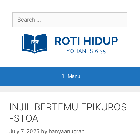
Skip
to
Search
content
for:
Menu
INJIL BERTEMU EPIKUROS
-STOA
July 7, 2025
by
hanyaanugrah