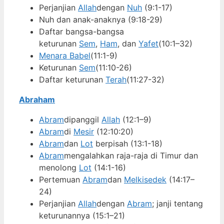
Perjanjian
Allah
dengan
Nuh
(9:1-17)
Nuh dan anak-anaknya (9:18-29)
Daftar bangsa-bangsa
keturunan
Sem
,
Ham
, dan
Yafet
(10:1–32)
Menara Babel
(11:1-9)
Keturunan
Sem
(11:10-26)
Daftar keturunan
Terah
(11:27-32)
Abraham
Abram
dipanggil
Allah
(12:1–9)
Abram
di
Mesir
(12:10:20)
Abram
dan
Lot
berpisah (13:1-18)
Abram
mengalahkan raja-raja di Timur dan
menolong
Lot
(14:1-16)
Pertemuan
Abram
dan
Melkisedek
(14:17–
24)
Perjanjian
Allah
dengan
Abram
; janji tentang
keturunannya (15:1–21)