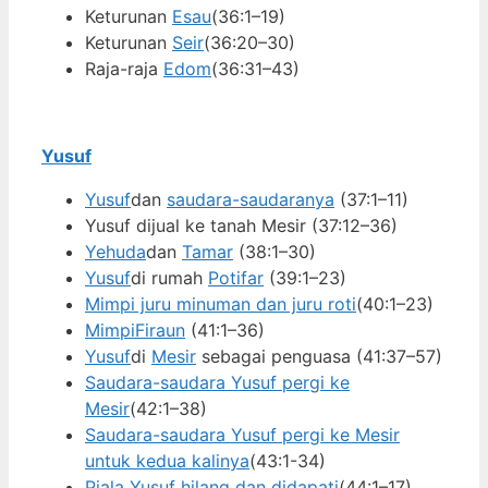
Keturunan
Esau
(36:1–19)
Keturunan
Seir
(36:20–30)
Raja-raja
Edom
(36:31–43)
Yusuf
Yusuf
dan
saudara-saudaranya
(37:1–11)
Yusuf dijual ke tanah Mesir (37:12–36)
Yehuda
dan
Tamar
(38:1–30)
Yusuf
di rumah
Potifar
(39:1–23)
Mimpi juru minuman dan juru roti
(40:1–23)
Mimpi
Firaun
(41:1–36)
Yusuf
di
Mesir
sebagai penguasa (41:37–57)
Saudara-saudara Yusuf pergi ke
Mesir
(42:1–38)
Saudara-saudara Yusuf pergi ke Mesir
untuk kedua kalinya
(43:1-34)
Piala Yusuf hilang dan didapati
(44:1–17)