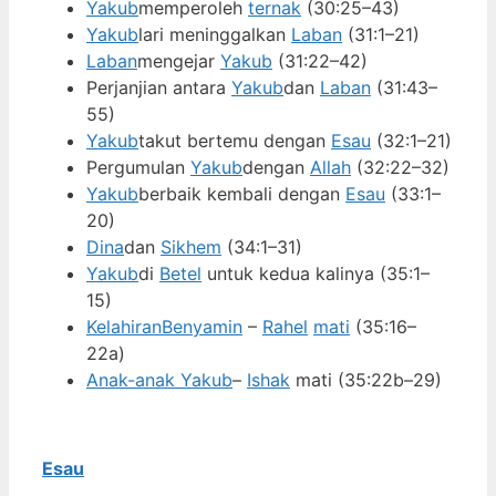
Yakub
memperoleh
ternak
(30:25–43)
Yakub
lari meninggalkan
Laban
(31:1–21)
Laban
mengejar
Yakub
(31:22–42)
Perjanjian antara
Yakub
dan
Laban
(31:43–
55)
Yakub
takut bertemu dengan
Esau
(32:1–21)
Pergumulan
Yakub
dengan
Allah
(32:22–32)
Yakub
berbaik kembali dengan
Esau
(33:1–
20)
Dina
dan
Sikhem
(34:1–31)
Yakub
di
Betel
untuk kedua kalinya (35:1–
15)
Kelahiran
Benyamin
–
Rahel
mati
(35:16–
22a)
Anak-anak Yakub
–
Ishak
mati (35:22b–29)
Esau