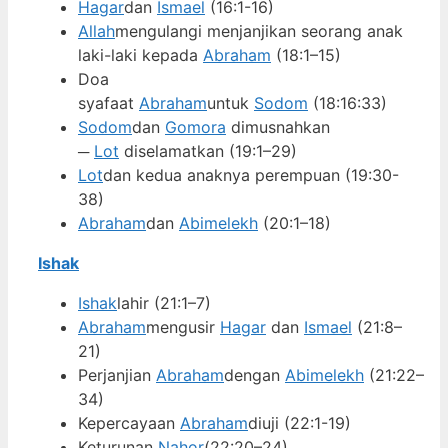
Hagar
dan
Ismael
(16:1-16)
Allah
mengulangi menjanjikan seorang anak
laki-laki kepada
Abraham
(18:1–15)
Doa
syafaat
Abraham
untuk
Sodom
(18:16:33)
Sodom
dan
Gomora
dimusnahkan
─
Lot
diselamatkan (19:1–29)
Lot
dan kedua anaknya perempuan (19:30-
38)
Abraham
dan
Abimelekh
(20:1–18)
Ishak
Ishak
lahir (21:1–7)
Abraham
mengusir
Hagar
dan
Ismael
(21:8–
21)
Perjanjian
Abraham
dengan
Abimelekh
(21:22–
34)
Kepercayaan
Abraham
diuji (22:1-19)
Keturunan
Nahor
(22:20–24)