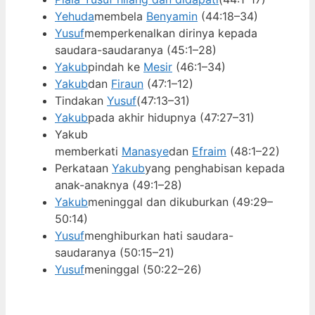
Yehuda
membela
Benyamin
(44:18–34)
Yusuf
memperkenalkan dirinya kepada
saudara-saudaranya (45:1–28)
Yakub
pindah ke
Mesir
(46:1–34)
Yakub
dan
Firaun
(47:1–12)
Tindakan
Yusuf
(47:13–31)
Yakub
pada akhir hidupnya (47:27–31)
Yakub
memberkati
Manasye
dan
Efraim
(48:1–22)
Perkataan
Yakub
yang penghabisan kepada
anak-anaknya (49:1–28)
Yakub
meninggal dan dikuburkan (49:29–
50:14)
Yusuf
menghiburkan hati saudara-
saudaranya (50:15–21)
Yusuf
meninggal (50:22–26)