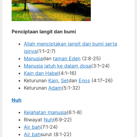
Penciptaan langit dan bumi
Allah menciptakan langit dan bumi serta
isinya
(1:1–2:7)
Manusia
dan
taman Eden
(2:8-25)
Manusia jatuh ke dalam dosa
(3:1–24)
Kain dan Habel
(4:1–16)
Keturunan
Kain
,
Set
dan
Enos
(4:17–26)
Keturunan
Adam
(5:1-32)
Nuh
Kejahatan manusia
(6:1-8)
Riwayat
Nuh
(6:9-22)
Air bah
(7:1-24)
Air bah
surut (8:1-22)