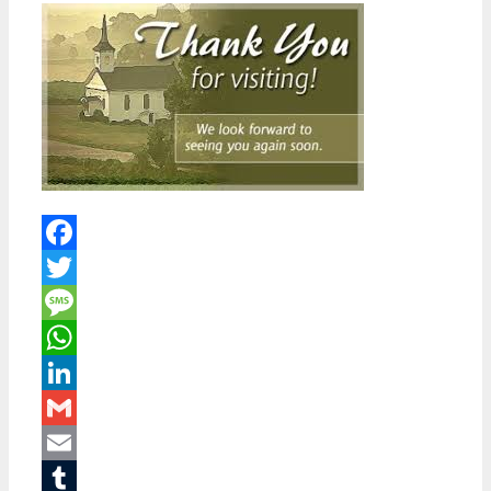
Facebook
Twitter
Message
WhatsApp
LinkedIn
Gmail
Email