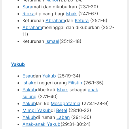
Sara
mati dan dikuburkan (23:1-20)
Ribka
dipinang bagi
Ishak
(24:1-67)
Keturunan
Abraham
dari
Ketura
(25:1-6)
Abraham
meninggal dan dikuburkan (25:7-
11)
Keturunan
Ismael
(25:12-18)
Yakub
Esau
dan
Yakub
(25:19-34)
Ishak
di negeri orang
Filistin
(26:1-35)
Yakub
diberkati
Ishak
sebagai
anak
sulung
(27:1–40)
Yakub
lari ke
Mesopotamia
(27:41-28-9)
Mimpi Yakub
di
Betel
(28:10-22)
Yakub
di rumah
Laban
(29:1-30)
Anak-anak Yakub
(29:31–30:24)