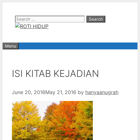
Skip
to
Search
content
for:
Menu
ISI KITAB KEJADIAN
June 20, 2016
May 21, 2016
by
hanyaanugrah