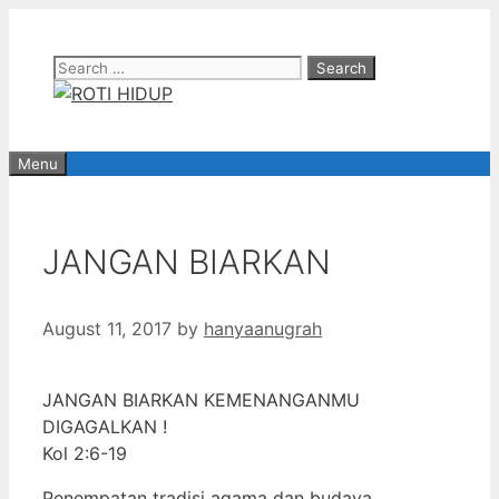
Skip
to
Search
content
for:
Menu
JANGAN BIARKAN
August 11, 2017
by
hanyaanugrah
JANGAN BIARKAN KEMENANGANMU
DIGAGALKAN !
Kol 2:6-19
Penempatan tradisi agama dan budaya