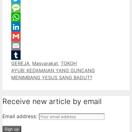
Twitter
Message
WhatsApp
LinkedIn
Gmail
Email
Categories
GEREJA
,
Masyarakat
,
TOKOH
Tumblr
AYUB: KEDAMAIAN YANG GUNCANG
MENIMBANG YESUS SANG BADUT?
Receive new article by email
Email address: