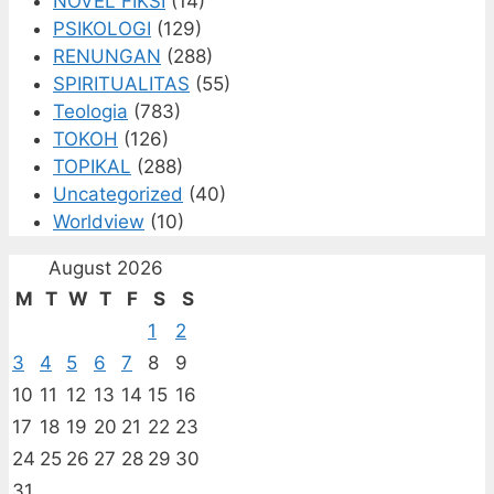
NOVEL FIKSI
(14)
PSIKOLOGI
(129)
RENUNGAN
(288)
SPIRITUALITAS
(55)
Teologia
(783)
TOKOH
(126)
TOPIKAL
(288)
Uncategorized
(40)
Worldview
(10)
August 2026
M
T
W
T
F
S
S
1
2
3
4
5
6
7
8
9
10
11
12
13
14
15
16
17
18
19
20
21
22
23
24
25
26
27
28
29
30
31