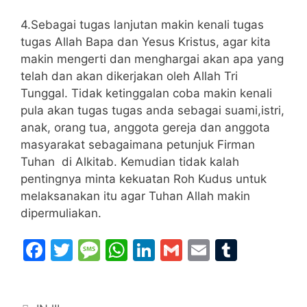
4.Sebagai tugas lanjutan makin kenali tugas
tugas Allah Bapa dan Yesus Kristus, agar kita
makin mengerti dan menghargai akan apa yang
telah dan akan dikerjakan oleh Allah Tri
Tunggal. Tidak ketinggalan coba makin kenali
pula akan tugas tugas anda sebagai suami,istri,
anak, orang tua, anggota gereja dan anggota
masyarakat sebagaimana petunjuk Firman
Tuhan di Alkitab. Kemudian tidak kalah
pentingnya minta kekuatan Roh Kudus untuk
melaksanakan itu agar Tuhan Allah makin
dipermuliakan.
F
T
M
W
Li
G
E
T
a
w
e
h
n
m
m
u
c
itt
s
at
k
ai
ai
m
Categories