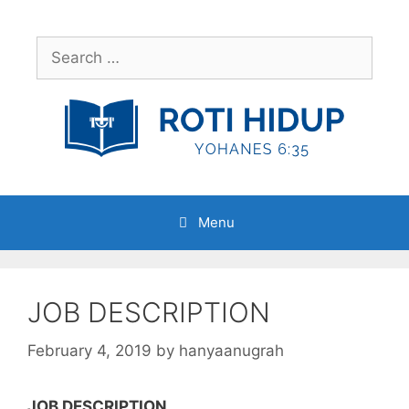
Skip
to
Search
content
for:
Menu
JOB DESCRIPTION
February 4, 2019
by
hanyaanugrah
JOB DESCRIPTION