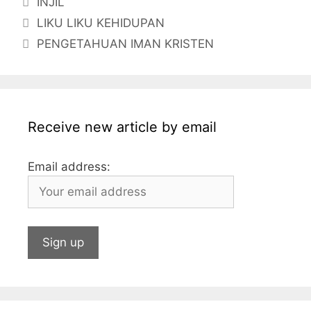
INJIL
e
er
s
s
e
l
l
bl
LIKU LIKU KEHIDUPAN
b
a
A
dI
r
PENGETAHUAN IMAN KRISTEN
o
g
p
n
o
e
p
k
Receive new article by email
Email address: