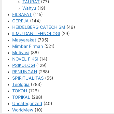
TAURAT
(77)
Wahyu
(19)
FILSAFAT
(115)
GEREJA
(144)
HEIDELBERG CATECHISM
(49)
ILMU DAN TEHNOLOGI
(29)
Masyarakat
(795)
Mimbar Firman
(521)
Motivasi
(86)
NOVEL FIKSI
(14)
PSIKOLOGI
(129)
RENUNGAN
(288)
SPIRITUALITAS
(55)
Teologia
(783)
TOKOH
(126)
TOPIKAL
(288)
Uncategorized
(40)
Worldview
(10)