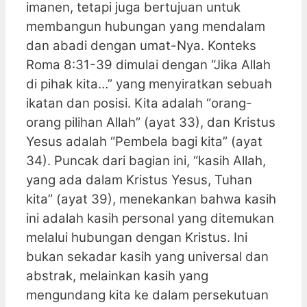
imanen, tetapi juga bertujuan untuk
membangun hubungan yang mendalam
dan abadi dengan umat-Nya. Konteks
Roma 8:31-39 dimulai dengan “Jika Allah
di pihak kita…” yang menyiratkan sebuah
ikatan dan posisi. Kita adalah “orang-
orang pilihan Allah” (ayat 33), dan Kristus
Yesus adalah “Pembela bagi kita” (ayat
34). Puncak dari bagian ini, “kasih Allah,
yang ada dalam Kristus Yesus, Tuhan
kita” (ayat 39), menekankan bahwa kasih
ini adalah kasih personal yang ditemukan
melalui hubungan dengan Kristus. Ini
bukan sekadar kasih yang universal dan
abstrak, melainkan kasih yang
mengundang kita ke dalam persekutuan