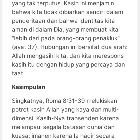
yang tak terputus. Kasih ini menjamin
bahwa kita tidak dibiarkan sendiri dalam
penderitaan dan bahwa identitas kita
aman di dalam Dia, yang membuat kita
“lebih dari pada orang-orang penakluk”
(ayat 37). Hubungan ini bersifat dua arah:
Allah mengasihi kita, dan kita merespons
kasih itu dengan hidup yang percaya dan
taat.
Kesimpulan
Singkatnya, Roma 8:31-39 melukiskan
potret kasih Allah yang kaya dan multi-
dimensi. Kasih-Nya transenden karena
melampaui segala batasan dunia dan
kuasa; imanen karena Ia hadir secara