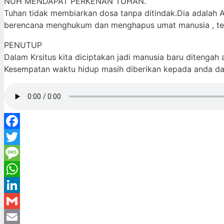
NUH MENDAPAT PERKENAN TUHAN.
Tuhan tidak membiarkan dosa tanpa ditindak.Dia adalah 
berencana menghukum dan menghapus umat manusia , teta
PENUTUP
Dalam Krsitus kita diciptakan jadi manusia baru diteng
Kesempatan waktu hidup masih diberikan kepada anda d
Facebook
Twitter
Message
WhatsApp
LinkedIn
Gmail