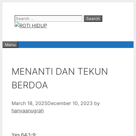
Skip
to
Search
content
for:
Menu
MENANTI DAN TEKUN
BERDOA
March 18, 2025
December 10, 2023
by
hanyaanugrah
Yes.64:1-9;