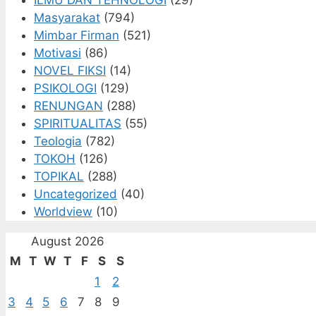
Masyarakat
(794)
Mimbar Firman
(521)
Motivasi
(86)
NOVEL FIKSI
(14)
PSIKOLOGI
(129)
RENUNGAN
(288)
SPIRITUALITAS
(55)
Teologia
(782)
TOKOH
(126)
TOPIKAL
(288)
Uncategorized
(40)
Worldview
(10)
August 2026
M
T
W
T
F
S
S
1
2
3
4
5
6
7
8
9