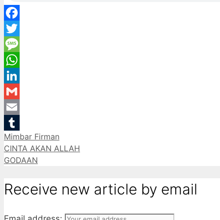
Facebook
Twitter
Message
WhatsApp
LinkedIn
Gmail
Email
Categories
Mimbar Firman
Tumblr
CINTA AKAN ALLAH
GODAAN
Receive new article by email
Email address: