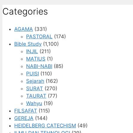
Categories
AGAMA
(331)
PASTORAL
(174)
Bible Study
(1,100)
INJIL
(211)
MATIUS
(1)
NABI-NABI
(85)
PUISI
(110)
Sejarah
(162)
SURAT
(270)
TAURAT
(77)
Wahyu
(19)
FILSAFAT
(115)
GEREJA
(144)
HEIDELBERG CATECHISM
(49)
ILMU DAN TEHNOLOGI
(29)