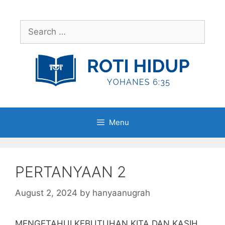
Skip
to
Search
content
for:
Menu
PERTANYAAN 2
August 2, 2024
by
hanyaanugrah
MENGETAHUI KEBUTUHAN KITA DAN KASIH