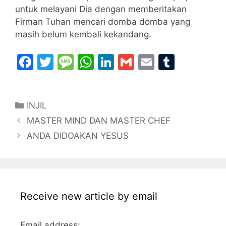
untuk melayani Dia dengan memberitakan
Firman Tuhan mencari domba domba yang
masih belum kembali kekandang.
F
T
M
W
Li
G
E
T
a
w
e
h
n
m
m
u
c
itt
s
at
k
ai
ai
m
Categories
INJIL
e
er
s
s
e
l
l
bl
MASTER MIND DAN MASTER CHEF
b
a
A
dI
r
ANDA DIDOAKAN YESUS
o
g
p
n
o
e
p
k
Receive new article by email
Email address: