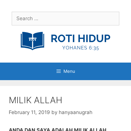
Skip
to
Search
content
for:
Menu
MILIK ALLAH
February 11, 2019
by
hanyaanugrah
ANDA DAN SAYA ADALAH MILIK ALLAH