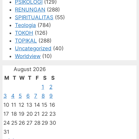
PSIKOLOGI
(129)
RENUNGAN
(288)
SPIRITUALITAS
(55)
Teologia
(784)
TOKOH
(126)
TOPIKAL
(288)
Uncategorized
(40)
Worldview
(10)
August 2026
M
T
W
T
F
S
S
1
2
3
4
5
6
7
8
9
10
11
12
13
14
15
16
17
18
19
20
21
22
23
24
25
26
27
28
29
30
31