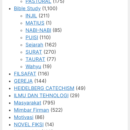
PASTORAL
(175)
Bible Study
(1,100)
INJIL
(211)
MATIUS
(1)
NABI-NABI
(85)
PUISI
(110)
Sejarah
(162)
SURAT
(270)
TAURAT
(77)
Wahyu
(19)
FILSAFAT
(116)
GEREJA
(144)
HEIDELBERG CATECHISM
(49)
ILMU DAN TEHNOLOGI
(29)
Masyarakat
(795)
Mimbar Firman
(522)
Motivasi
(86)
NOVEL FIKSI
(14)