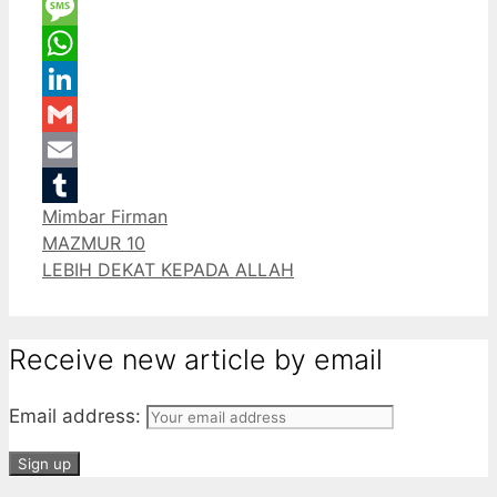
Twitter
Message
WhatsApp
LinkedIn
Gmail
Email
Categories
Mimbar Firman
Tumblr
MAZMUR 10
LEBIH DEKAT KEPADA ALLAH
Receive new article by email
Email address: