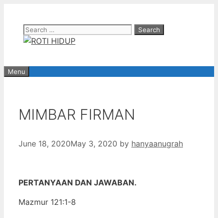
Skip
to
Search
content
for:
Menu
MIMBAR FIRMAN
June 18, 2020
May 3, 2020
by
hanyaanugrah
PERTANYAAN DAN JAWABAN.
Mazmur 121:1-8