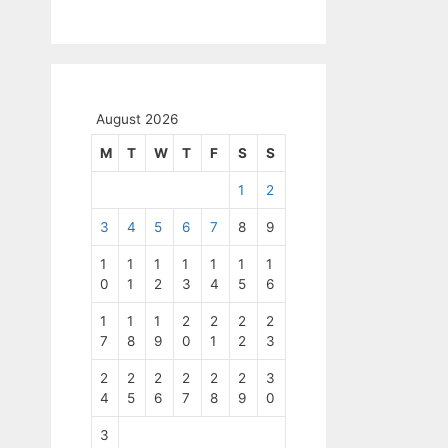
August 2026
M
T
W
T
F
S
S
1
2
3
4
5
6
7
8
9
1
1
1
1
1
1
1
0
1
2
3
4
5
6
1
1
1
2
2
2
2
7
8
9
0
1
2
3
2
2
2
2
2
2
3
4
5
6
7
8
9
0
3