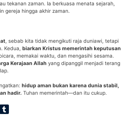
au tekanan zaman. Ia berkuasa menata sejarah,
 gereja hingga akhir zaman.
at
, sebab kita tidak mengikuti raja duniawi, tetapi
n. Kedua,
biarkan Kristus memerintah keputusan
rbicara, memakai waktu, dan mengasihi sesama.
arga Kerajaan Allah
yang dipanggil menjadi terang
lap.
ingatkan:
hidup aman bukan karena dunia stabil,
an hadir.
Tuhan memerintah—dan itu cukup.
E
T
m
u
ai
m