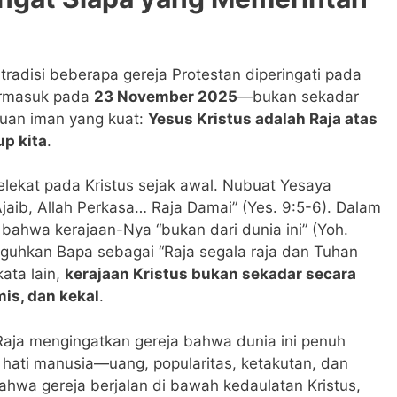
radisi beberapa gereja Protestan diperingati pada
ermasuk pada
23 November 2025
—bukan sekadar
akuan iman yang kuat:
Yesus Kristus adalah Raja atas
up kita
.
melekat pada Kristus sejak awal. Nubuat Yesaya
jaib, Allah Perkasa… Raja Damai” (Yes. 9:5-6). Dalam
bahwa kerajaan-Nya “bukan dari dunia ini” (Yoh.
teguhkan Bapa sebagai “Raja segala raja dan Tuhan
ata lain,
kerajaan Kristus bukan sekadar secara
smis, dan kekal
.
 Raja mengingatkan gereja bahwa dunia ini penuh
hati manusia—uang, popularitas, ketakutan, dan
ahwa gereja berjalan di bawah kedaulatan Kristus,