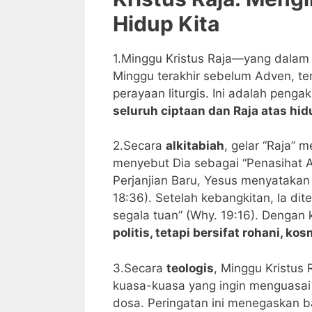
Hidup Kita
1.Minggu Kristus Raja—yang dalam t
Minggu terakhir sebelum Adven, t
perayaan liturgis. Ini adalah peng
seluruh ciptaan dan Raja atas hid
2.Secara
alkitabiah
, gelar “Raja” 
menyebut Dia sebagai “Penasihat A
Perjanjian Baru, Yesus menyatakan 
18:36). Setelah kebangkitan, Ia di
segala tuan” (Why. 19:16). Dengan k
politis, tetapi bersifat rohani, ko
3.Secara
teologis
, Minggu Kristus
kuasa-kuasa yang ingin menguasai 
dosa. Peringatan ini menegaskan b