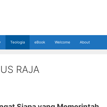
y
Teologia
eBook
Welcome
About
US RAJA
ingat Siapa yang Memerintah