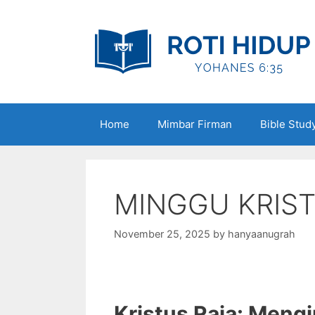
Skip
to
content
Home
Mimbar Firman
Bible Stud
MINGGU KRIST
November 25, 2025
by
hanyaanugrah
Kristus Raja: Meng