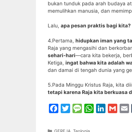
bukan tunduk pada arah budaya at
memulihkan manusia, dan memimpin
Lalu,
apa pesan praktis bagi kita?
4.Pertama,
hidupkan iman yang ta
Raja yang mengasihi dan berkorba
sehari-hari
—cara kita bekerja, be
Ketiga,
ingat bahwa kita adalah w
dan damai di tengah dunia yang ge
5.Pada Minggu Kristus Raja, kita di
tetapi karena Raja kita berkuasa d
F
T
M
W
Li
G
a
w
e
h
n
m
c
itt
s
at
k
ai
Categories
GEREJA
,
Teologia