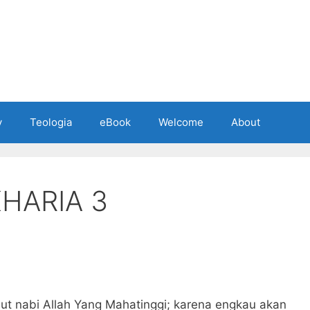
y
Teologia
eBook
Welcome
About
HARIA 3
ut nabi Allah Yang Mahatinggi; karena engkau akan