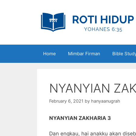
Skip
to
content
Home
Mimbar Firman
Bible Stud
NYANYIAN ZAK
February 6, 2021
by
hanyaanugrah
NYANYIAN ZAKHARIA 3
Dan engkau, hai anakku akan diseb