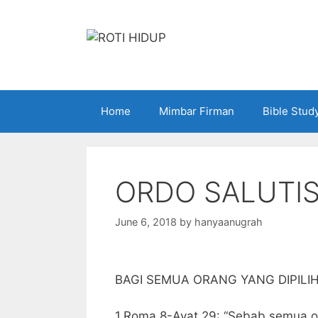
Skip
to
content
Home
Mimbar Firman
Bible Stud
ORDO SALUTIS
June 6, 2018
by
hanyaanugrah
BAGI SEMUA ORANG YANG DIPILI
1.Roma 8-Ayat 29: “Sebab semua or