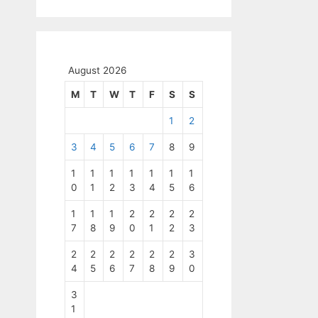
August 2026
M
T
W
T
F
S
S
1
2
3
4
5
6
7
8
9
1
1
1
1
1
1
1
0
1
2
3
4
5
6
1
1
1
2
2
2
2
7
8
9
0
1
2
3
2
2
2
2
2
2
3
4
5
6
7
8
9
0
3
1