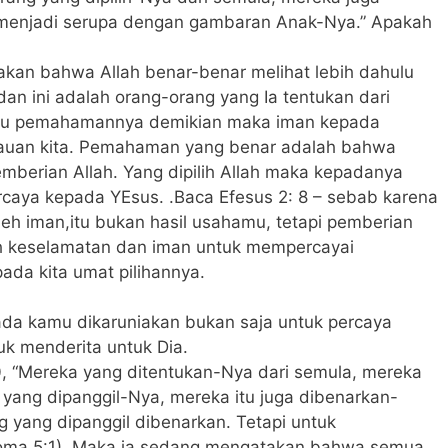
 menjadi serupa dengan gambaran Anak-Nya.” Apakah
akan bahwa Allah benar-benar melihat lebih dahulu
an ini adalah orang-orang yang Ia tentukan dari
alau pemahamannya demikian maka iman kepada
emauan kita. Pemahaman yang benar adalah bahwa
mberian Allah. Yang dipilih Allah maka kepadanya
caya kepada YEsus. .Baca Efesus 2: 8 – sebab karena
leh iman,itu bukan hasil usahamu, tetapi pemberian
lah keselamatan dan iman untuk mempercayai
ada kita umat pilihannya.
pada kamu dikaruniakan bukan saja untuk percaya
uk menderita untuk Dia.
0, “Mereka yang ditentukan-Nya dari semula, mereka
 yang dipanggil-Nya, mereka itu juga dibenarkan-
yang dipanggil dibenarkan. Tetapi untuk
(Roma 5:1). Maka ia sedang mengatakan bahwa semua