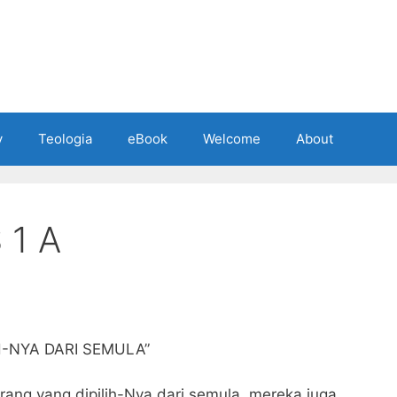
y
Teologia
eBook
Welcome
About
 1 A
H-NYA DARI SEMULA”
ang yang dipilih-Nya dari semula, mereka juga