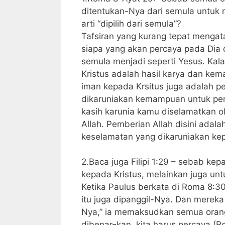
ditentukan-Nya dari semula untuk
arti “dipilih dari semula”?
Tafsiran yang kurang tepat mengat
siapa yang akan percaya pada Dia d
semula menjadi seperti Yesus. K
Kristus adalah hasil karya dan k
iman kepada Krsitus juga adalah pe
dikaruniakan kemampuan untuk per
kasih karunia kamu diselamatkan o
Allah. Pemberian Allah disini ada
keselamatan yang dikaruniakan kep
2.Baca juga Filipi 1:29 – sebab ke
kepada Kristus, melainkan juga unt
Ketika Paulus berkata di Roma 8:3
itu juga dipanggil-Nya. Dan mereka
Nya,” ia memaksudkan semua orang 
dibenar¬kan, kita harus percaya 