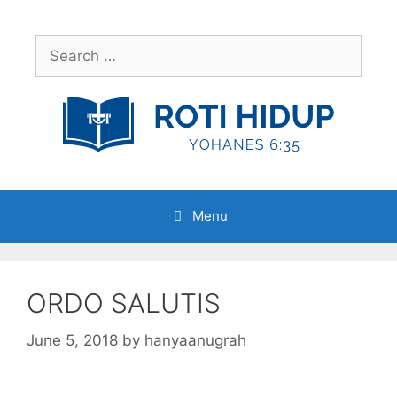
Skip
to
Search
content
for:
Menu
ORDO SALUTIS
June 5, 2018
by
hanyaanugrah