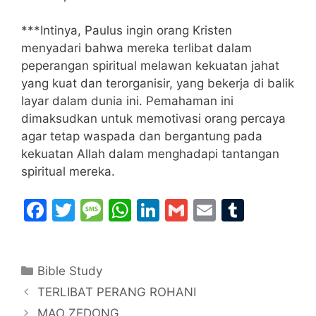
***Intinya, Paulus ingin orang Kristen
menyadari bahwa mereka terlibat dalam
peperangan spiritual melawan kekuatan jahat
yang kuat dan terorganisir, yang bekerja di balik
layar dalam dunia ini. Pemahaman ini
dimaksudkan untuk memotivasi orang percaya
agar tetap waspada dan bergantung pada
kekuatan Allah dalam menghadapi tantangan
spiritual mereka.
F
T
M
W
Li
G
E
T
a
w
e
h
n
m
m
u
c
itt
s
at
k
ai
ai
m
Categories
Bible Study
e
er
s
s
e
l
l
bl
TERLIBAT PERANG ROHANI
b
a
A
dI
r
MAO ZEDONG