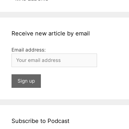
o
g
p
n
o
e
p
k
Receive new article by email
Email address:
Subscribe to Podcast