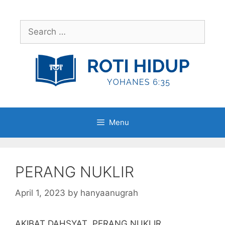
Skip
to
Search
content
for:
Menu
PERANG NUKLIR
April 1, 2023
by
hanyaanugrah
AKIBAT DAHSYAT PERANG NUKLIR