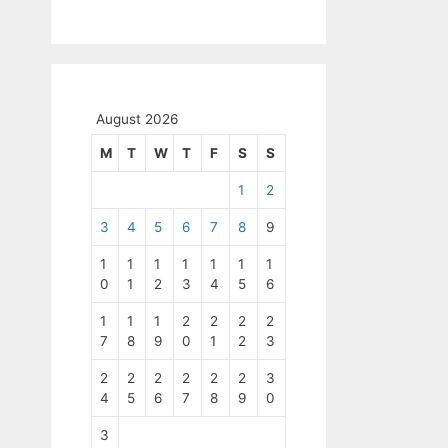
August 2026
M
T
W
T
F
S
S
1
2
3
4
5
6
7
8
9
1
1
1
1
1
1
1
0
1
2
3
4
5
6
1
1
1
2
2
2
2
7
8
9
0
1
2
3
2
2
2
2
2
2
3
4
5
6
7
8
9
0
3