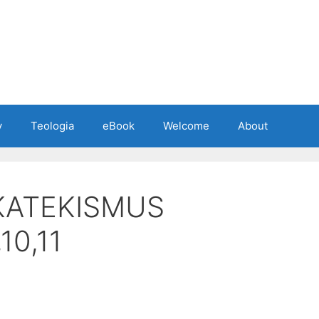
y
Teologia
eBook
Welcome
About
KATEKISMUS
10,11