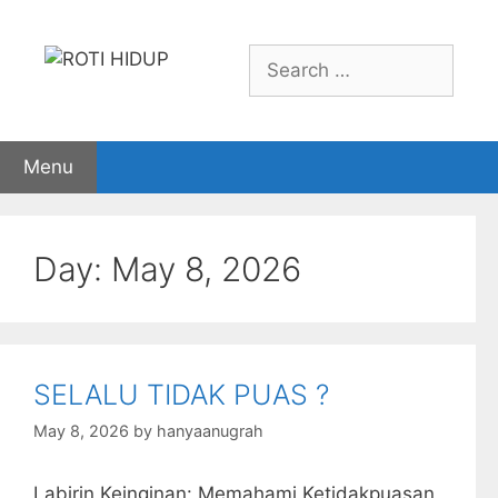
Skip
to
Search
content
for:
Menu
Day:
May 8, 2026
SELALU TIDAK PUAS ?
May 8, 2026
by
hanyaanugrah
Labirin Keinginan: Memahami Ketidakpuasan