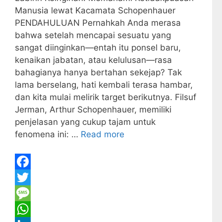
Manusia lewat Kacamata Schopenhauer
PENDAHULUAN Pernahkah Anda merasa
bahwa setelah mencapai sesuatu yang
sangat diinginkan—entah itu ponsel baru,
kenaikan jabatan, atau kelulusan—rasa
bahagianya hanya bertahan sekejap? Tak
lama berselang, hati kembali terasa hambar,
dan kita mulai melirik target berikutnya. Filsuf
Jerman, Arthur Schopenhauer, memiliki
penjelasan yang cukup tajam untuk
fenomena ini: …
Read more
F
a
T
c
w
M