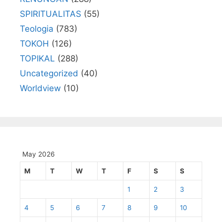
SPIRITUALITAS
(55)
Teologia
(783)
TOKOH
(126)
TOPIKAL
(288)
Uncategorized
(40)
Worldview
(10)
May 2026
M
T
W
T
F
S
S
1
2
3
4
5
6
7
8
9
10