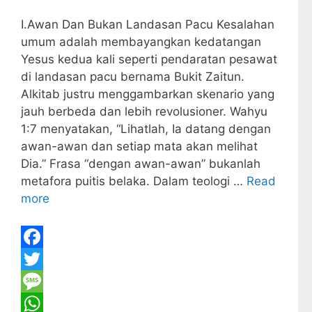
I.Awan Dan Bukan Landasan Pacu Kesalahan
umum adalah membayangkan kedatangan
Yesus kedua kali seperti pendaratan pesawat
di landasan pacu bernama Bukit Zaitun.
Alkitab justru menggambarkan skenario yang
jauh berbeda dan lebih revolusioner. Wahyu
1:7 menyatakan, “Lihatlah, Ia datang dengan
awan-awan dan setiap mata akan melihat
Dia.” Frasa “dengan awan-awan” bukanlah
metafora puitis belaka. Dalam teologi …
Read
more
F
a
T
c
w
M