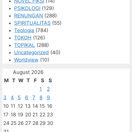
NOVEL FIKSI
(14)
PSIKOLOGI
(129)
RENUNGAN
(288)
SPIRITUALITAS
(55)
Teologia
(784)
TOKOH
(126)
TOPIKAL
(288)
Uncategorized
(40)
Worldview
(10)
August 2026
M
T
W
T
F
S
S
1
2
3
4
5
6
7
8
9
10
11
12
13
14
15
16
17
18
19
20
21
22
23
24
25
26
27
28
29
30
31