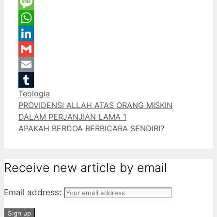
Twitter
Message
WhatsApp
LinkedIn
Gmail
Email
Categories
Teologia
Tumblr
PROVIDENSI ALLAH ATAS ORANG MISKIN
DALAM PERJANJIAN LAMA 1
APAKAH BERDOA BERBICARA SENDIRI?
Receive new article by email
Email address: