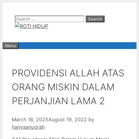
Skip
to
Search
content
for:
Menu
PROVIDENSI ALLAH ATAS
ORANG MISKIN DALAM
PERJANJIAN LAMA 2
March 18, 2025
August 19, 2022
by
hanyaanugrah