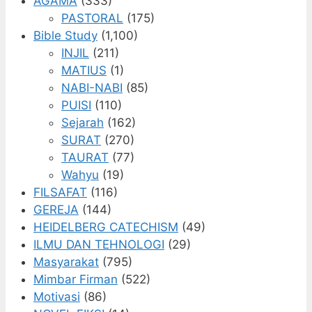
AGAMA
(333)
PASTORAL
(175)
Bible Study
(1,100)
INJIL
(211)
MATIUS
(1)
NABI-NABI
(85)
PUISI
(110)
Sejarah
(162)
SURAT
(270)
TAURAT
(77)
Wahyu
(19)
FILSAFAT
(116)
GEREJA
(144)
HEIDELBERG CATECHISM
(49)
ILMU DAN TEHNOLOGI
(29)
Masyarakat
(795)
Mimbar Firman
(522)
Motivasi
(86)