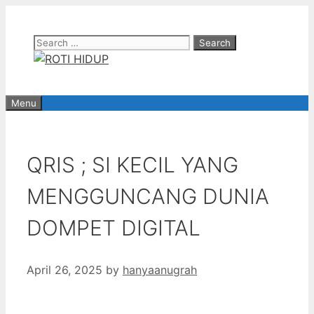
Skip
to
Search
content
for:
Menu
QRIS ; SI KECIL YANG
MENGGUNCANG DUNIA
DOMPET DIGITAL
April 26, 2025
by
hanyaanugrah