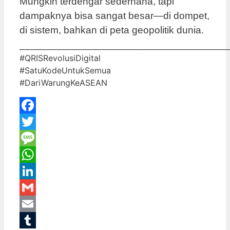
Mungkin terdengar sederhana, tapi
dampaknya bisa sangat besar—di dompet,
di sistem, bahkan di peta geopolitik dunia.
_____________________________________
#QRISRevolusiDigital
#SatuKodeUntukSemua
#DariWarungKeASEAN
Facebook
Twitter
Message
WhatsApp
LinkedIn
Gmail
Email