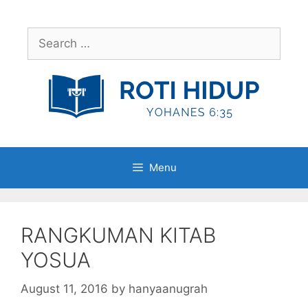
Skip
to
Search
content
for:
Menu
RANGKUMAN KITAB
YOSUA
August 11, 2016
by
hanyaanugrah