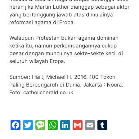
heran jika Martin Luther dianggap sebagai aktor
yang bertanggung jawab atas dimulainya
reformasi agama di Eropa.
Walaupun Protestan bukan agama dominan
ketika itu, namun perkembangannya cukup
besar dengan munculnya sekte-sekte kecil di
seluruh wilayah Eropa.
Sumber: Hart, Michael H. 2016. 100 Tokoh
Paling Berpengaruh di Dunia. Jakarta : Noura.
Foto: catholicherald.co.uk
F
T
M
W
Li
G
E
T
a
w
e
h
n
m
m
u