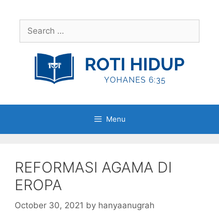
Skip
to
Search
content
for:
Menu
REFORMASI AGAMA DI
EROPA
October 30, 2021
by
hanyaanugrah