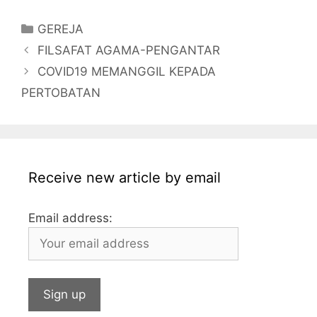
c
itt
s
at
k
ai
ai
m
Categories
GEREJA
e
er
s
s
e
l
l
bl
FILSAFAT AGAMA-PENGANTAR
b
a
A
dI
r
COVID19 MEMANGGIL KEPADA
o
g
p
n
PERTOBATAN
o
e
p
k
Receive new article by email
Email address: