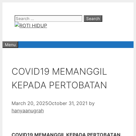
Skip
to
Search
content
for:
Menu
COVID19 MEMANGGIL
KEPADA PERTOBATAN
March 20, 2025
October 31, 2021
by
hanyaanugrah
COVID19 MEMANGGIL KEPADA PERTOBATAN.