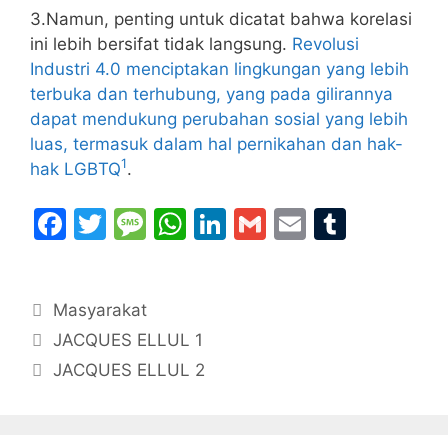
3.Namun, penting untuk dicatat bahwa korelasi
ini lebih bersifat tidak langsung.
Revolusi
Industri 4.0 menciptakan lingkungan yang lebih
terbuka dan terhubung, yang pada gilirannya
dapat mendukung perubahan sosial yang lebih
luas, termasuk dalam hal pernikahan dan hak-
1
hak LGBTQ
.
F
T
M
W
Li
G
E
T
a
w
e
h
n
m
m
u
c
itt
s
at
k
ai
ai
m
Categories
Masyarakat
e
er
s
s
e
l
l
bl
JACQUES ELLUL 1
b
a
A
dI
r
JACQUES ELLUL 2
o
g
p
n
o
e
p
k