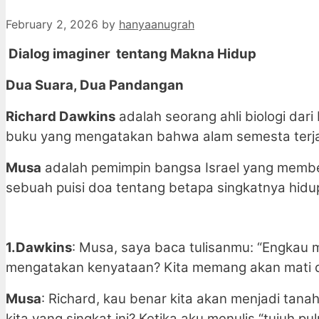
February 2, 2026
by
hanyaanugrah
Dialog imaginer tentang Makna Hidup
Dua Suara, Dua Pandangan
Richard Dawkins
adalah seorang ahli biologi dari
buku yang mengatakan bahwa alam semesta terja
Musa
adalah pemimpin bangsa Israel yang membe
sebuah puisi doa tentang betapa singkatnya hid
1.Dawkins
: Musa, saya baca tulisanmu: “Engkau 
mengatakan kenyataan? Kita memang akan mati dan
Musa
: Richard, kau benar kita akan menjadi tana
kita yang singkat ini? Ketika aku menulis “tujuh 