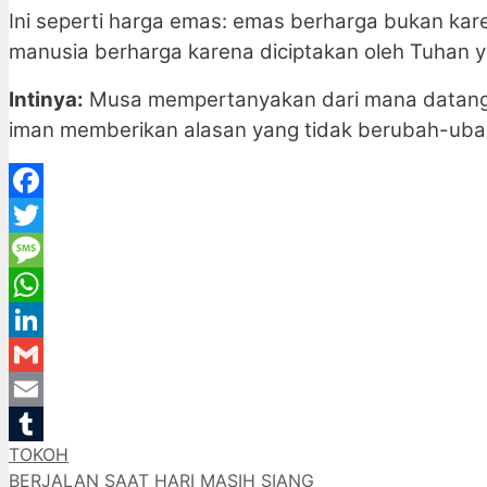
Ini seperti harga emas: emas berharga bukan kare
manusia berharga karena diciptakan oleh Tuhan 
Intinya:
Musa mempertanyakan dari mana datangny
iman memberikan alasan yang tidak berubah-uba
Facebook
Twitter
Message
WhatsApp
LinkedIn
Gmail
Email
Categories
TOKOH
Tumblr
BERJALAN SAAT HARI MASIH SIANG