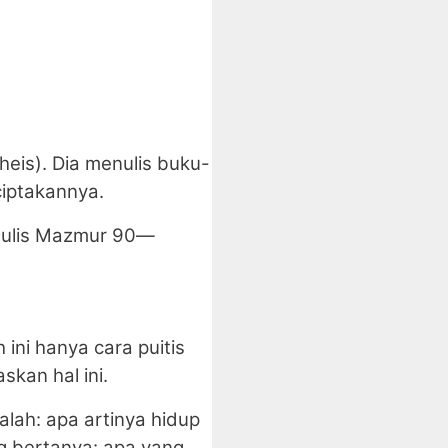
heis). Dia menulis buku-
iptakannya.
nulis Mazmur 90—
ini hanya cara puitis
kan hal ini.
alah: apa artinya hidup
ng bertanya: apa yang