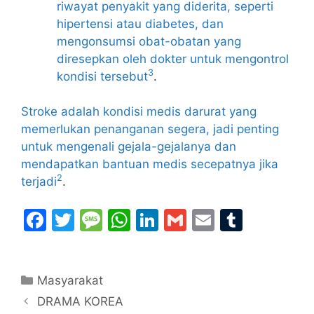
riwayat penyakit yang diderita, seperti
hipertensi atau diabetes, dan
mengonsumsi obat-obatan yang
diresepkan oleh dokter untuk mengontrol
3
kondisi tersebut
.
Stroke adalah kondisi medis darurat yang
memerlukan penanganan segera, jadi penting
untuk mengenali gejala-gejalanya dan
mendapatkan bantuan medis secepatnya jika
2
terjadi
.
F
T
M
W
Li
G
E
T
a
w
e
h
n
m
m
u
c
itt
s
at
k
ai
ai
m
Categories
Masyarakat
e
er
s
s
e
l
l
bl
DRAMA KOREA
b
a
A
dI
r