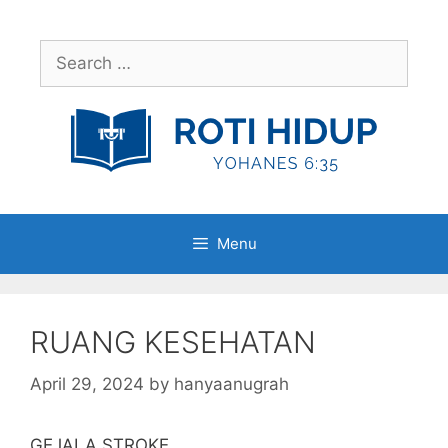
Skip
to
Search
content
for:
Menu
RUANG KESEHATAN
April 29, 2024
by
hanyaanugrah
GEJALA STROKE