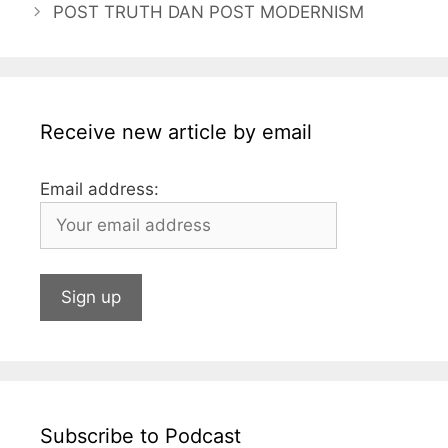
POST TRUTH DAN POST MODERNISM
o
g
p
n
o
e
p
k
Receive new article by email
Email address:
Subscribe to Podcast