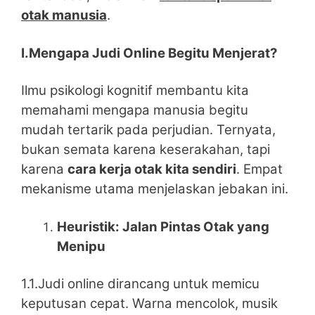
otak manusia
.
I.Mengapa Judi Online Begitu Menjerat?
Ilmu psikologi kognitif membantu kita
memahami mengapa manusia begitu
mudah tertarik pada perjudian. Ternyata,
bukan semata karena keserakahan, tapi
karena
cara kerja otak kita sendiri
. Empat
mekanisme utama menjelaskan jebakan ini.
Heuristik: Jalan Pintas Otak yang
Menipu
1.1.Judi online dirancang untuk memicu
keputusan cepat. Warna mencolok, musik