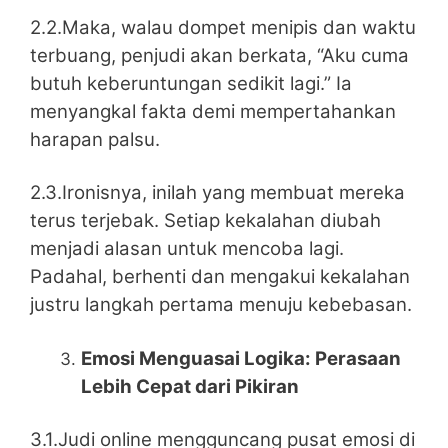
2.2.Maka, walau dompet menipis dan waktu
terbuang, penjudi akan berkata, “Aku cuma
butuh keberuntungan sedikit lagi.” Ia
menyangkal fakta demi mempertahankan
harapan palsu.
2.3.Ironisnya, inilah yang membuat mereka
terus terjebak. Setiap kekalahan diubah
menjadi alasan untuk mencoba lagi.
Padahal, berhenti dan mengakui kekalahan
justru langkah pertama menuju kebebasan.
Emosi Menguasai Logika: Perasaan
Lebih Cepat dari Pikiran
3.1.Judi online mengguncang pusat emosi di