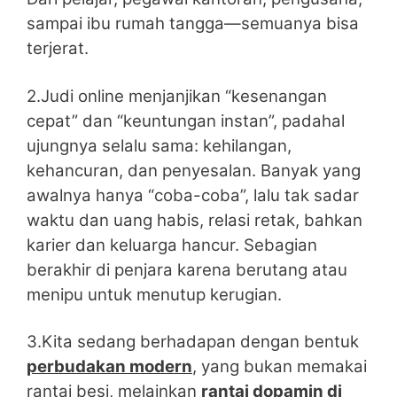
sampai ibu rumah tangga—semuanya bisa
terjerat.
2.Judi online menjanjikan “kesenangan
cepat” dan “keuntungan instan”, padahal
ujungnya selalu sama: kehilangan,
kehancuran, dan penyesalan. Banyak yang
awalnya hanya “coba-coba”, lalu tak sadar
waktu dan uang habis, relasi retak, bahkan
karier dan keluarga hancur. Sebagian
berakhir di penjara karena berutang atau
menipu untuk menutup kerugian.
3.Kita sedang berhadapan dengan bentuk
perbudakan modern
, yang bukan memakai
rantai besi, melainkan
rantai dopamin di