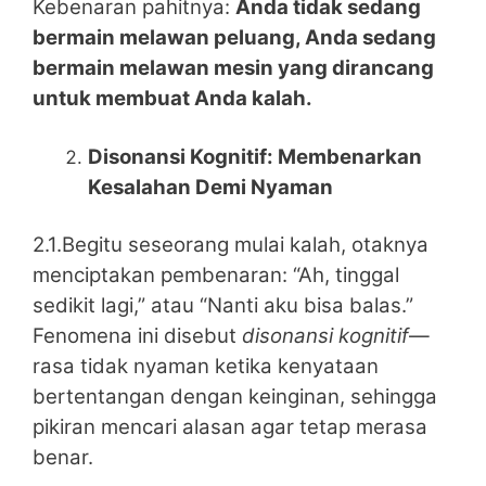
Kebenaran pahitnya:
Anda tidak sedang
bermain melawan peluang, Anda sedang
bermain melawan mesin yang dirancang
untuk membuat Anda kalah.
Disonansi Kognitif: Membenarkan
Kesalahan Demi Nyaman
2.1.Begitu seseorang mulai kalah, otaknya
menciptakan pembenaran: “Ah, tinggal
sedikit lagi,” atau “Nanti aku bisa balas.”
Fenomena ini disebut
disonansi kognitif
—
rasa tidak nyaman ketika kenyataan
bertentangan dengan keinginan, sehingga
pikiran mencari alasan agar tetap merasa
benar.