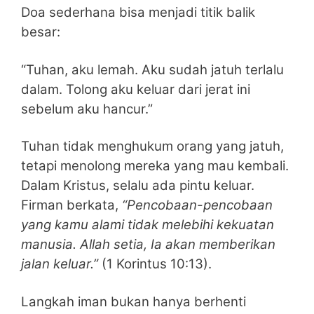
Doa sederhana bisa menjadi titik balik
besar:
“Tuhan, aku lemah. Aku sudah jatuh terlalu
dalam. Tolong aku keluar dari jerat ini
sebelum aku hancur.”
Tuhan tidak menghukum orang yang jatuh,
tetapi menolong mereka yang mau kembali.
Dalam Kristus, selalu ada pintu keluar.
Firman berkata,
“Pencobaan-pencobaan
yang kamu alami tidak melebihi kekuatan
manusia. Allah setia, Ia akan memberikan
jalan keluar.”
(1 Korintus 10:13).
Langkah iman bukan hanya berhenti