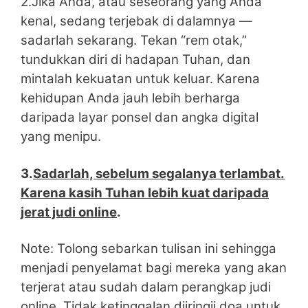
2.Jika Anda, atau seseorang yang Anda
kenal, sedang terjebak di dalamnya —
sadarlah sekarang. Tekan “rem otak,”
tundukkan diri di hadapan Tuhan, dan
mintalah kekuatan untuk keluar. Karena
kehidupan Anda jauh lebih berharga
daripada layar ponsel dan angka digital
yang menipu.
3.
Sadarlah, sebelum segalanya terlambat.
Karena kasih Tuhan lebih kuat daripada
jerat judi online
.
Note: Tolong sebarkan tulisan ini sehingga
menjadi penyelamat bagi mereka yang akan
terjerat atau sudah dalam perangkap judi
online. Tidak ketinggalan diiringii doa untuk