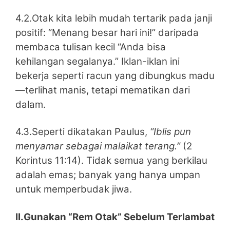
4.2.Otak kita lebih mudah tertarik pada janji
positif: “Menang besar hari ini!” daripada
membaca tulisan kecil “Anda bisa
kehilangan segalanya.” Iklan-iklan ini
bekerja seperti racun yang dibungkus madu
—terlihat manis, tetapi mematikan dari
dalam.
4.3.Seperti dikatakan Paulus,
“Iblis pun
menyamar sebagai malaikat terang.”
(2
Korintus 11:14). Tidak semua yang berkilau
adalah emas; banyak yang hanya umpan
untuk memperbudak jiwa.
II.Gunakan “Rem Otak” Sebelum Terlambat