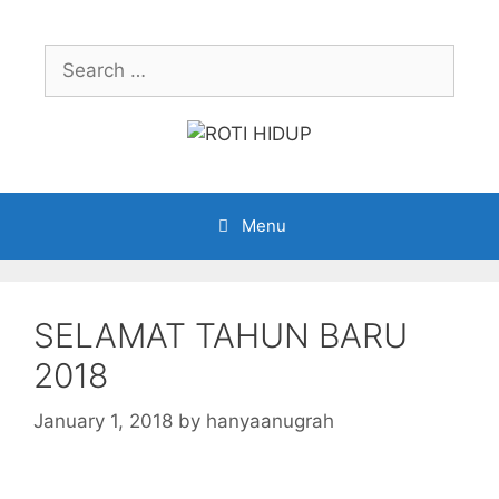
Skip
to
Search
content
for:
Menu
SELAMAT TAHUN BARU
2018
January 1, 2018
by
hanyaanugrah