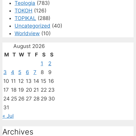
Teologia
(783)
TOKOH
(126)
TOPIKAL
(288)
Uncategorized
(40)
Worldview
(10)
August 2026
M
T
W
T
F
S
S
1
2
3
4
5
6
7
8
9
10
11
12
13
14
15
16
17
18
19
20
21
22
23
24
25
26
27
28
29
30
31
« Jul
Archives