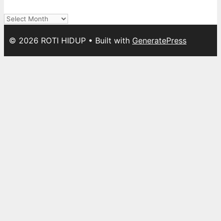
Archives
© 2026 ROTI HIDUP
• Built with
GeneratePress