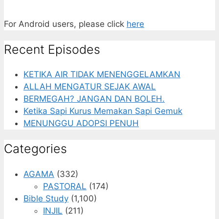
For Android users, please click
here
Recent Episodes
KETIKA AIR TIDAK MENENGGELAMKAN
ALLAH MENGATUR SEJAK AWAL
BERMEGAH? JANGAN DAN BOLEH.
Ketika Sapi Kurus Memakan Sapi Gemuk
MENUNGGU ADOPSI PENUH
Categories
AGAMA
(332)
PASTORAL
(174)
Bible Study
(1,100)
INJIL
(211)