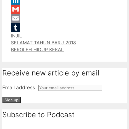
LinkedIn
Gmail
Email
Categories
INJIL
Tumblr
SELAMAT TAHUN BARU 2018
BEROLEH HIDUP KEKAL
Receive new article by email
Email address:
Subscribe to Podcast