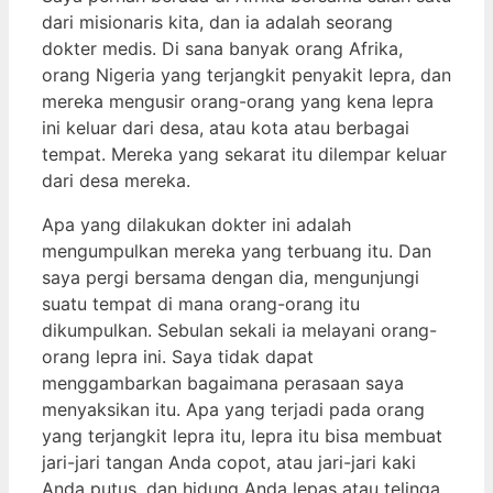
dari misionaris kita, dan ia adalah seorang
dokter medis. Di sana banyak orang Afrika,
orang Nigeria yang terjangkit penyakit lepra, dan
mereka mengusir orang-orang yang kena lepra
ini keluar dari desa, atau kota atau berbagai
tempat. Mereka yang sekarat itu dilempar keluar
dari desa mereka.
Apa yang dilakukan dokter ini adalah
mengumpulkan mereka yang terbuang itu. Dan
saya pergi bersama dengan dia, mengunjungi
suatu tempat di mana orang-orang itu
dikumpulkan. Sebulan sekali ia melayani orang-
orang lepra ini. Saya tidak dapat
menggambarkan bagaimana perasaan saya
menyaksikan itu. Apa yang terjadi pada orang
yang terjangkit lepra itu, lepra itu bisa membuat
jari-jari tangan Anda copot, atau jari-jari kaki
Anda putus, dan hidung Anda lepas atau telinga