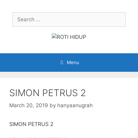
Skip
to
Search
content
for:
Menu
SIMON PETRUS 2
March 20, 2019
by
hanyaanugrah
SIMON PETRUS 2