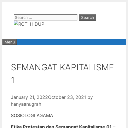
Skip
to
Search
content
for:
Menu
SEMANGAT KAPITALISME
1
January 21, 2022
October 23, 2021
by
hanyaanugrah
SOSIOLOGI AGAMA
Etika Protestan dan Semangat Kapitalisme 01
–