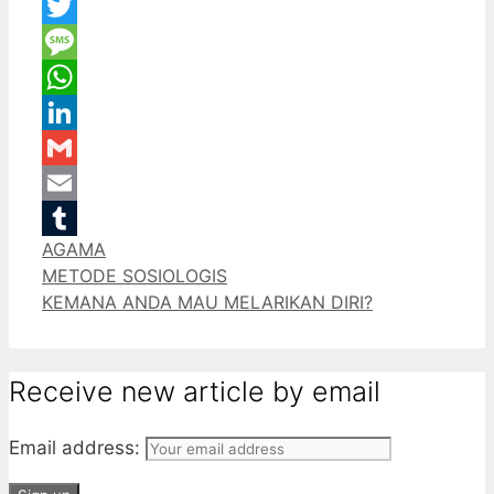
Facebook
Twitter
Message
WhatsApp
LinkedIn
Gmail
Email
Categories
AGAMA
Tumblr
METODE SOSIOLOGIS
KEMANA ANDA MAU MELARIKAN DIRI?
Receive new article by email
Email address: