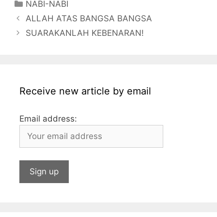
Categories
NABI-NABI
e
er
s
s
e
l
l
bl
ALLAH ATAS BANGSA BANGSA
b
a
A
dI
r
SUARAKANLAH KEBENARAN!
o
g
p
n
o
e
p
k
Receive new article by email
Email address: