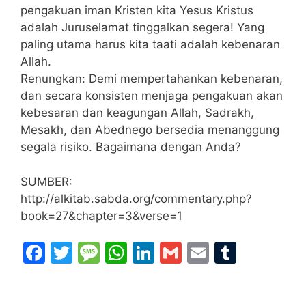
pengakuan iman Kristen kita Yesus Kristus
adalah Juruselamat tinggalkan segera! Yang
paling utama harus kita taati adalah kebenaran
Allah.
Renungkan: Demi mempertahankan kebenaran,
dan secara konsisten menjaga pengakuan akan
kebesaran dan keagungan Allah, Sadrakh,
Mesakh, dan Abednego bersedia menanggung
segala risiko. Bagaimana dengan Anda?
SUMBER:
http://alkitab.sabda.org/commentary.php?
book=27&chapter=3&verse=1
F
T
M
W
Li
G
E
T
a
w
e
h
n
m
m
u
c
itt
s
at
k
ai
ai
m