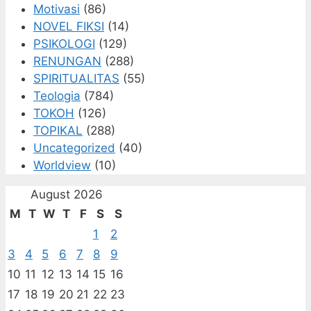
Motivasi
(86)
NOVEL FIKSI
(14)
PSIKOLOGI
(129)
RENUNGAN
(288)
SPIRITUALITAS
(55)
Teologia
(784)
TOKOH
(126)
TOPIKAL
(288)
Uncategorized
(40)
Worldview
(10)
August 2026
M
T
W
T
F
S
S
1
2
3
4
5
6
7
8
9
10
11
12
13
14
15
16
17
18
19
20
21
22
23