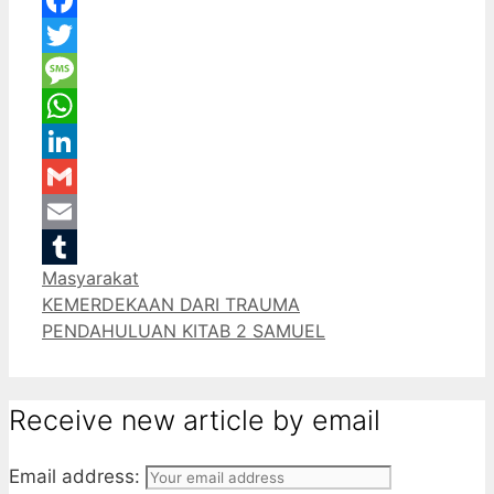
Facebook
Twitter
Message
WhatsApp
LinkedIn
Gmail
Email
Categories
Masyarakat
Tumblr
KEMERDEKAAN DARI TRAUMA
PENDAHULUAN KITAB 2 SAMUEL
Receive new article by email
Email address: