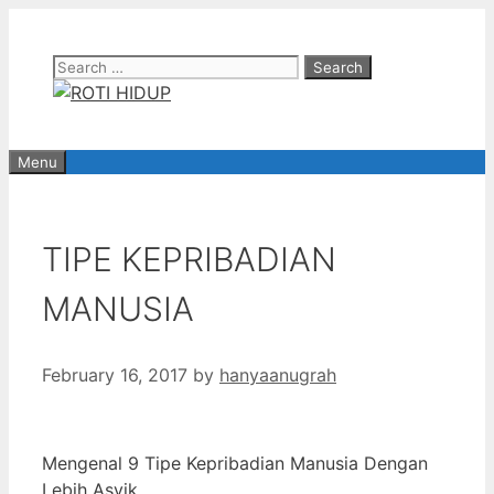
Skip
to
Search
content
for:
Menu
TIPE KEPRIBADIAN
MANUSIA
February 16, 2017
by
hanyaanugrah
Mengenal 9 Tipe Kepribadian Manusia Dengan
Lebih Asyik