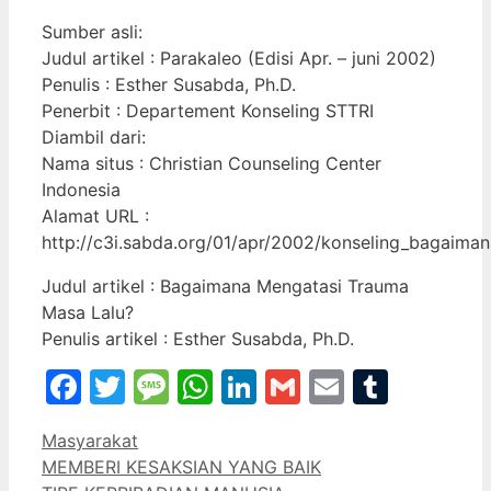
Sumber asli:
Judul artikel : Parakaleo (Edisi Apr. – juni 2002)
Penulis : Esther Susabda, Ph.D.
Penerbit : Departement Konseling STTRI
Diambil dari:
Nama situs : Christian Counseling Center
Indonesia
Alamat URL :
http://c3i.sabda.org/01/apr/2002/konseling_bagaima
Judul artikel : Bagaimana Mengatasi Trauma
Masa Lalu?
Penulis artikel : Esther Susabda, Ph.D.
Facebook
Twitter
Message
WhatsApp
LinkedIn
Gmail
Email
Tumbl
Categories
Masyarakat
MEMBERI KESAKSIAN YANG BAIK