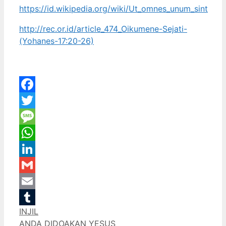
https://id.wikipedia.org/wiki/Ut_omnes_unum_sint
http://rec.or.id/article_474_Oikumene-Sejati-
(Yohanes-17:20-26)
Facebook
Twitter
Message
WhatsApp
LinkedIn
Gmail
Email
Categories
INJIL
Tumblr
ANDA DIDOAKAN YESUS