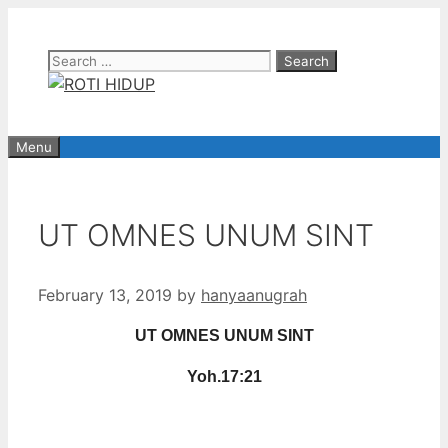
Skip
to
Search
content
for:
Menu
UT OMNES UNUM SINT
February 13, 2019
by
hanyaanugrah
UT OMNES UNUM SINT
Yoh.17:21