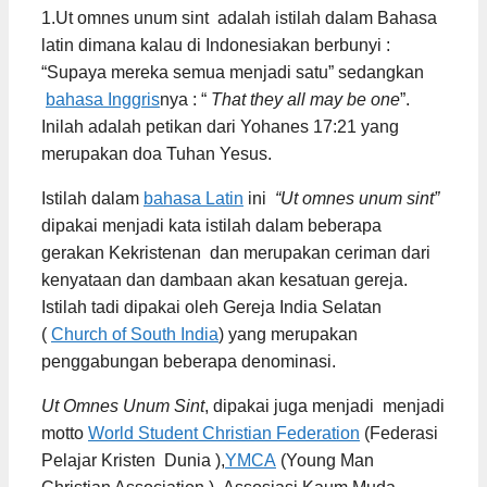
1.
Ut omnes unum sint
adalah istilah dalam Bahasa
latin dimana kalau di Indonesiakan berbunyi :
“Supaya mereka semua menjadi satu”
sedangkan
bahasa Inggris
nya : “
That they all may be one
”.
Inilah adalah petikan dari Yohanes 17:21 yang
merupakan doa Tuhan Yesus.
Istilah dalam
bahasa Latin
ini
“Ut omnes unum sint”
dipakai menjadi kata istilah dalam beberapa
gerakan Kekristenan dan merupakan ceriman dari
kenyataan dan dambaan akan kesatuan gereja.
Istilah tadi dipakai oleh Gereja India Selatan
(
Church of South India
) yang merupakan
penggabungan beberapa denominasi
.
Ut Omnes Unum Sint
,
dipakai juga menjadi
menjadi
motto
World Student Christian Federation
(Federasi
Pelajar Kristen Dunia )
,
YMCA
(Young Man