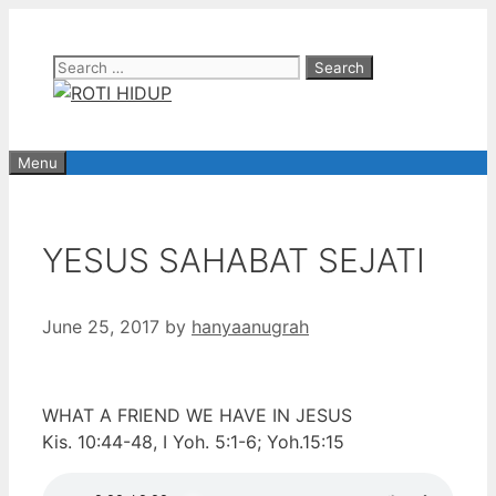
Skip
to
Search
content
for:
Menu
YESUS SAHABAT SEJATI
June 25, 2017
by
hanyaanugrah
WHAT A FRIEND WE HAVE IN JESUS
Kis. 10:44-48, I Yoh. 5:1-6; Yoh.15:15