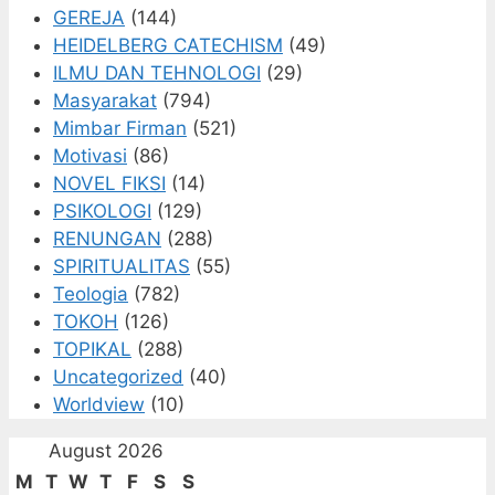
GEREJA
(144)
HEIDELBERG CATECHISM
(49)
ILMU DAN TEHNOLOGI
(29)
Masyarakat
(794)
Mimbar Firman
(521)
Motivasi
(86)
NOVEL FIKSI
(14)
PSIKOLOGI
(129)
RENUNGAN
(288)
SPIRITUALITAS
(55)
Teologia
(782)
TOKOH
(126)
TOPIKAL
(288)
Uncategorized
(40)
Worldview
(10)
August 2026
M
T
W
T
F
S
S