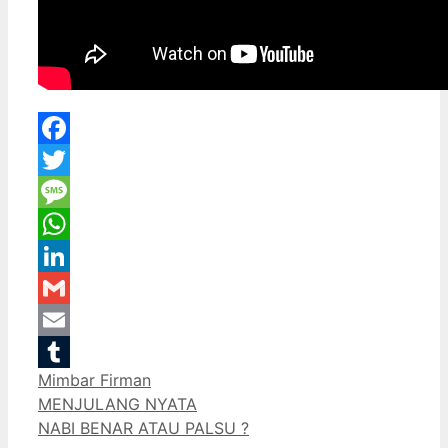
Facebook
Twitter
Message
WhatsApp
LinkedIn
Gmail
Email
Categories
Mimbar Firman
Tumblr
MENJULANG NYATA
NABI BENAR ATAU PALSU ?