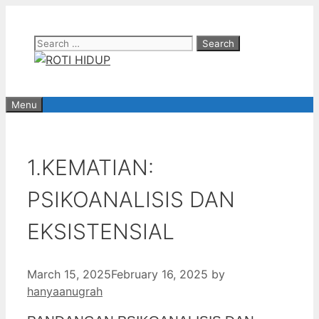
Skip
to
Search
content
for:
Menu
1.KEMATIAN:
PSIKOANALISIS DAN
EKSISTENSIAL
March 15, 2025
February 16, 2025
by
hanyaanugrah