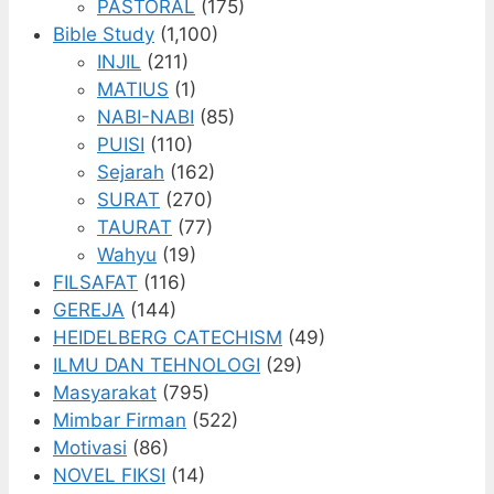
PASTORAL
(175)
Bible Study
(1,100)
INJIL
(211)
MATIUS
(1)
NABI-NABI
(85)
PUISI
(110)
Sejarah
(162)
SURAT
(270)
TAURAT
(77)
Wahyu
(19)
FILSAFAT
(116)
GEREJA
(144)
HEIDELBERG CATECHISM
(49)
ILMU DAN TEHNOLOGI
(29)
Masyarakat
(795)
Mimbar Firman
(522)
Motivasi
(86)
NOVEL FIKSI
(14)