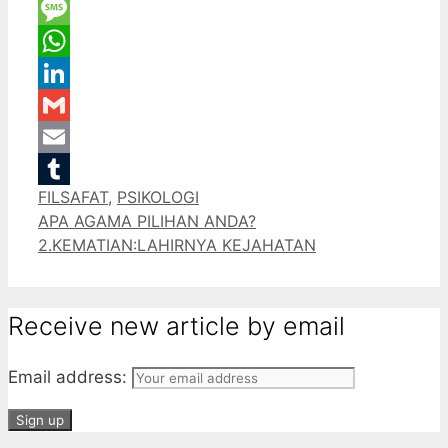
Twitter
Message
WhatsApp
LinkedIn
Gmail
Email
Categories
FILSAFAT
,
PSIKOLOGI
Tumblr
APA AGAMA PILIHAN ANDA?
2.KEMATIAN:LAHIRNYA KEJAHATAN
Receive new article by email
Email address: