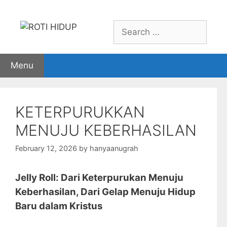
Skip
to
Search
content
for:
Menu
KETERPURUKKAN
MENUJU KEBERHASILAN
February 12, 2026
by
hanyaanugrah
Jelly Roll: Dari Keterpurukan Menuju
Keberhasilan, Dari Gelap Menuju Hidup
Baru dalam Kristus