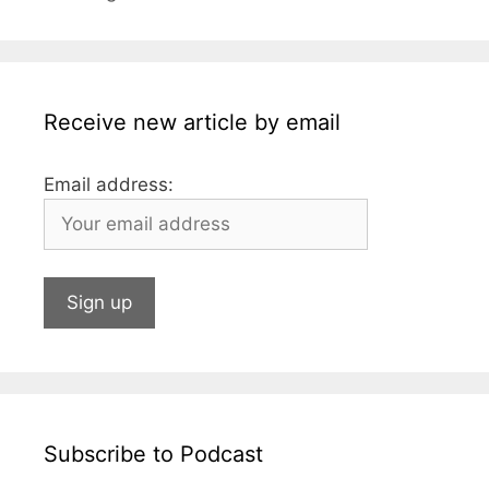
e
er
s
s
e
l
l
bl
b
a
A
dI
r
o
g
p
n
o
e
p
Receive new article by email
k
Email address:
Subscribe to Podcast