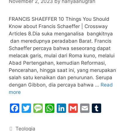
November 2, 2023
by
hanyaanugrah
FRANCIS SHAEFFER 10 Things You Should
Know about Francis Schaeffer | Crossway
Articles 8.Dia suka menganalisa bangkitnya
dan meredupnya peradaban Barat. Francis
Schaeffer percaya bahwa seseorang dapat
melacak garis, mulai dari Roma kuno, melalui
Abad Pertengahan, kemudian Reformasi,
Pencerahan, hingga saat ini, yang merupakan
salah satu kenaikan dan penurunan. Serupa
dengan Gibbon, dia percaya bahwa …
Read
more
F
T
M
W
Li
G
E
T
a
w
e
h
n
m
m
u
c
itt
s
at
k
ai
ai
m
Categories
Teologia