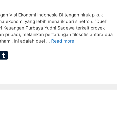
gan Visi Ekonomi Indonesia Di tengah hiruk pikuk
 ekonomi yang lebih menarik dari sinetron: “Duel”
ri Keuangan Purbaya Yudhi Sadewa terkait proyek
an pribadi, melainkan pertarungan filosofis antara dua
hami. Ini adalah duel …
Read more
E
T
m
u
ai
m
bl
r