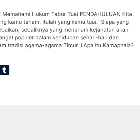
n: Memahami Hukum Tabur Tuai PENDAHULUAN Kita
ng kamu tanam, itulah yang kamu tuai.” Siapa yang
baikan, sebaliknya yang menanam kejahatan akan
 sangat populer dalam kehidupan sehari-hari dan
lam tradisi agama-agama Timur. I.Apa Itu Kamaphala?
E
T
m
u
ai
m
bl
r