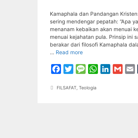
Kamaphala dan Pandangan Kriste
sering mendengar pepatah: “Apa ya
menanam kebaikan akan menuai ke
menuai kejahatan pula. Prinsip ini
berakar dari filosofi Kamaphala da
…
Read more
F
T
M
W
Li
G
a
w
e
h
n
m
c
itt
s
at
k
ai
Categories
FILSAFAT
,
Teologia
e
er
s
s
e
l
l
b
a
A
dI
o
g
p
n
o
e
p
k