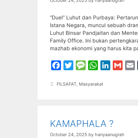
October 24, 2025
by
hanyaanugrah
“Duel” Luhut dan Purbaya: Pertarun
Istana Negara, muncul sebuah drama
Luhut Binsar Pandjaitan dan Mente
Family Office. Ini bukan pertengkar
mazhab ekonomi yang harus kita pa
F
T
M
W
Li
G
a
w
e
h
n
m
c
itt
s
at
k
ai
Categories
FILSAFAT
,
Masyarakat
e
er
s
s
e
l
l
b
a
A
dI
o
g
p
n
KAMAPHALA ?
o
e
p
k
October 24, 2025
by
hanyaanugrah