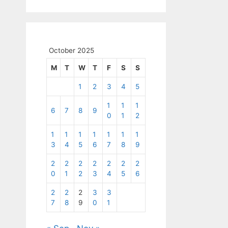
October 2025
M
T
W
T
F
S
S
1
2
3
4
5
1
1
1
6
7
8
9
0
1
2
1
1
1
1
1
1
1
3
4
5
6
7
8
9
2
2
2
2
2
2
2
0
1
2
3
4
5
6
2
2
2
3
3
7
8
9
0
1