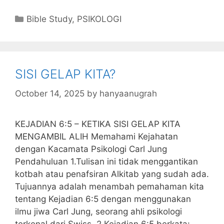
c
itt
s
at
k
ai
ai
m
Categories
Bible Study
,
PSIKOLOGI
e
er
s
s
e
l
l
bl
b
a
A
dI
r
o
g
p
n
SISI GELAP KITA?
o
e
p
k
October 14, 2025
by
hanyaanugrah
KEJADIAN 6:5 – KETIKA SISI GELAP KITA
MENGAMBIL ALIH Memahami Kejahatan
dengan Kacamata Psikologi Carl Jung
Pendahuluan 1.Tulisan ini tidak menggantikan
kotbah atau penafsiran Alkitab yang sudah ada.
Tujuannya adalah menambah pemahaman kita
tentang Kejadian 6:5 dengan menggunakan
ilmu jiwa Carl Jung, seorang ahli psikologi
terkenal dari Swiss. 2.Kejadian 6:5 berkata: