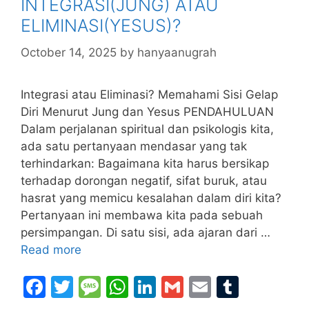
INTEGRASI(JUNG) ATAU
ELIMINASI(YESUS)?
October 14, 2025
by
hanyaanugrah
Integrasi atau Eliminasi? Memahami Sisi Gelap
Diri Menurut Jung dan Yesus PENDAHULUAN
Dalam perjalanan spiritual dan psikologis kita,
ada satu pertanyaan mendasar yang tak
terhindarkan: Bagaimana kita harus bersikap
terhadap dorongan negatif, sifat buruk, atau
hasrat yang memicu kesalahan dalam diri kita?
Pertanyaan ini membawa kita pada sebuah
persimpangan. Di satu sisi, ada ajaran dari …
Read more
F
T
M
W
Li
G
E
T
a
w
e
h
n
m
m
u