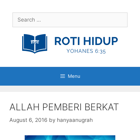
Skip
to
Search
content
for:
Menu
ALLAH PEMBERI BERKAT
August 6, 2016
by
hanyaanugrah